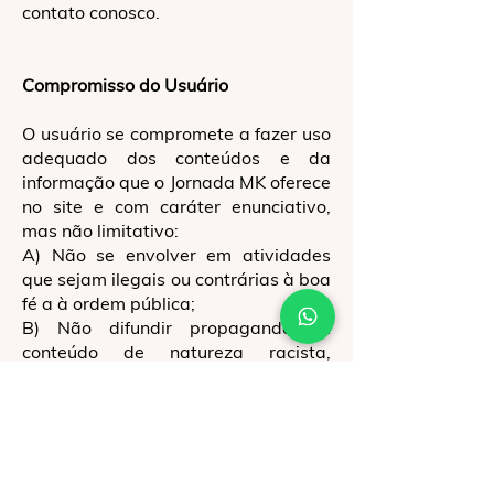
contato conosco.
Compromisso do Usuário
O usuário se compromete a fazer uso
adequado dos conteúdos e da
informação que o Jornada MK oferece
no site e com caráter enunciativo,
mas não limitativo:
A) Não se envolver em atividades
que sejam ilegais ou contrárias à boa
fé a à ordem pública;
B) Não difundir propaganda ou
conteúdo de natureza racista,
xenofóbica,
166bet
ou azar, qualquer
tipo de pornografia ilegal, de
apologia ao terrorismo ou contra os
direitos humanos;
C) Não causar danos aos sistemas